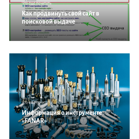
Что еще почитать:
Как продвинуть свой сайт в
поисковой выдаче
Что еще почитать:
Информация о инструменте
«FANAR»