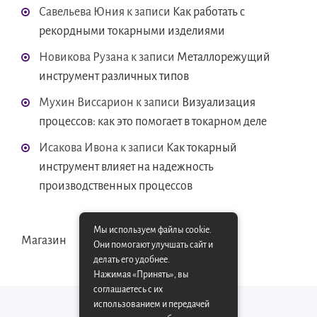
Савельева Юния
к записи
Как работать с
рекордными токарными изделиями
Новикова Рузана
к записи
Металлорежущий
инструмент различных типов
Мухин Виссарион
к записи
Визуализация
процессов: как это помогает в токарном деле
Исакова Ивона
к записи
Как токарный
инструмент влияет на надежность
производственных процессов
Мы используем файлы cookie.
Магазин
Они помогают улучшать сайт и
делать его удобнее.
Нажимая «Принять», вы
соглашаетесь с их
использованием и передачей