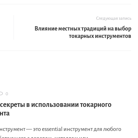
Следующая запись
Влияние местных традиций на выбор
токарных инструментов
0
секреты в использовании токарного
нта
струмент — это essential инструмент для любого