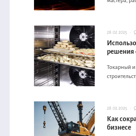
мастера, ра
28.02.2025 ·
Использо
решения 
Токарный и
строительст
28.02.2025 ·
Как сокра
бизнесе