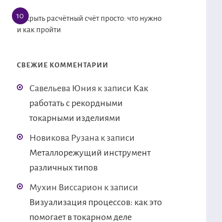
Открыть расчётный счёт просто: что нужно
и как пройти
СВЕЖИЕ КОММЕНТАРИИ
Савельева Юния
к записи
Как
работать с рекордными
токарными изделиями
Новикова Рузана
к записи
Металлорежущий инструмент
различных типов
Мухин Виссарион
к записи
Визуализация процессов: как это
помогает в токарном деле