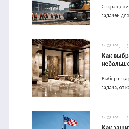
Сокращение
задачей дл
28.02.2025 ·
Как выбр
небольшо
Выбор тока
задача, от к
28.02.2025 ·
Как защи