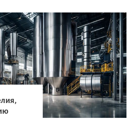
елия,
ию