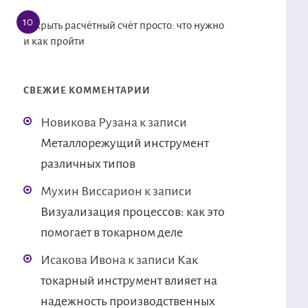
Открыть расчётный счёт просто: что нужно
и как пройти
СВЕЖИЕ КОММЕНТАРИИ
Новикова Рузана
к записи
Металлорежущий инструмент
различных типов
Мухин Виссарион
к записи
Визуализация процессов: как это
помогает в токарном деле
Исакова Ивона
к записи
Как
токарный инструмент влияет на
надежность производственных