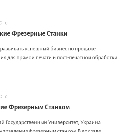
0
кие Фрезерные Станки
развивать успешный бизнес по продаже
я для прямой печати и пост-печатной обработки...
0
ие Фрезерным Станком
ий Государственный Университет, Украина
управления фрезерным станком В докладе...