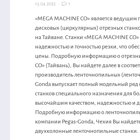
13.04.2022
·
1
«MEGA MACHINE CO» является ведущим п
дисковых (циркулярных) отрезных станк
на Тайване. Станки «MEGA MACHINE CO» 
надежностью и точностью резки, что обе
цены. Подробную информацию о отрезн
CO» (Тайвань), Вы найдете далее в соот
производитель ленточнопильных (ленточн
Gonda выпускает полный модельный ряд 
станков специального назначения для бо
высочайшим качеством, надежностью и д
Подробную информацию о ленточнопильн
компании Pegas-Gonda, Чехия Вы найдет
двухколонные ленточнопильные станки.