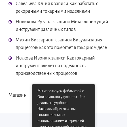
Савельева Юния
к записи
Как работать с
рекордными токарными изделиями
Новикова Рузана
к записи
Металлорежущий
инструмент различных типов
Мухин Виссарион
к записи
Визуализация
процессов: как это помогает в токарном деле
Исакова Ивона
к записи
Как токарный
инструмент влияет на надежность
производственных процессов
Мы используем файлы cookie.
Магазин
Они помогают улучшать сайт и
делать его удобнее.
Нажимая «Принять», вы
соглашаетесь с их
использованием и передачей
данных сервису веб-аналитики.