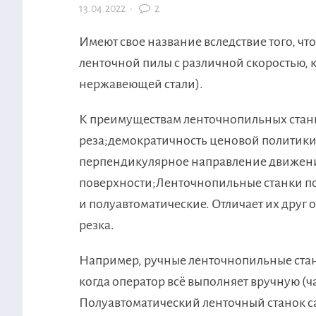
13.04.2022
·
2
Имеют свое название вследствие того, ч
ленточной пилы с различной скоростью, к
нержавеющей стали).
К преимуществам ленточнопильных стан
реза;демократичность ценовой политик
перпендикулярное направление движени
поверхности;Ленточнопильные станки под
и полуавтоматические. Отличает их друг 
резка.
Например, ручные ленточнопильные стан
когда оператор всё выполняет вручную (
Полуавтоматический ленточный станок са