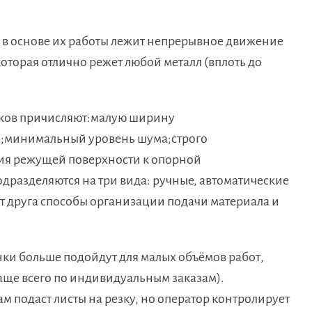
то в основе их работы лежит непрерывное движение
оторая отлично режет любой металл (вплоть до
ков причисляют:малую ширину
и;минимальный уровень шума;строго
я режущей поверхности к опорной
разделяются на три вида: ручные, автоматические
от друга способы организации подачи материала и
ки больше подойдут для малых объёмов работ,
чаще всего по индивидуальным заказам).
м подаст листы на резку, но оператор контролирует