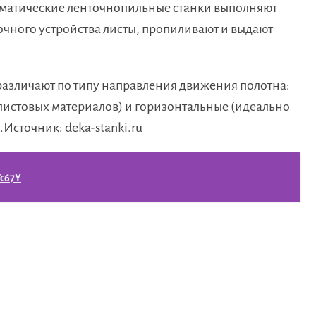
томатические ленточнопильные станки выполняют
очного устройства листы, пропиливают и выдают
различают по типу направления движения полотна:
листовых материалов) и горизонтальные (идеально
.Источник: deka-stanki.ru
c67Y