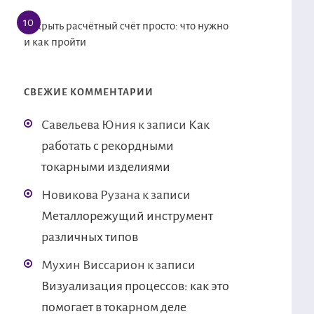
Открыть расчётный счёт просто: что нужно
и как пройти
СВЕЖИЕ КОММЕНТАРИИ
Савельева Юния
к записи
Как
работать с рекордными
токарными изделиями
Новикова Рузана
к записи
Металлорежущий инструмент
различных типов
Мухин Виссарион
к записи
Визуализация процессов: как это
помогает в токарном деле