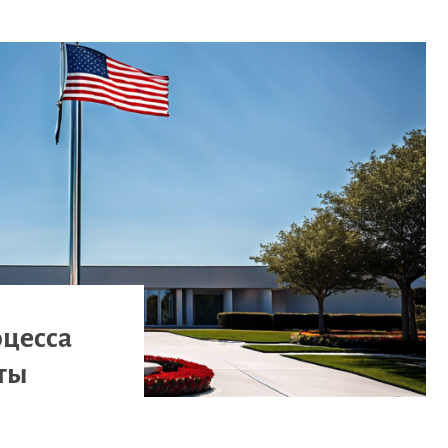
оцесса
еты