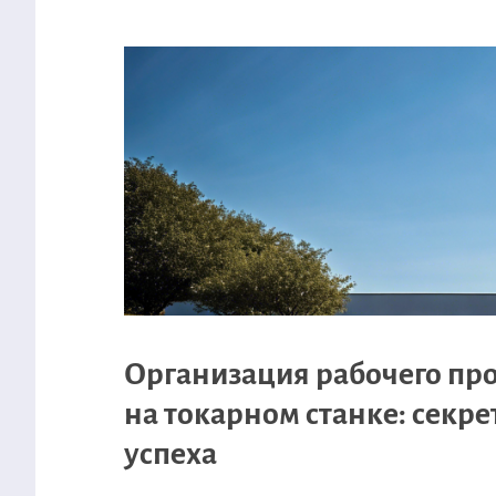
Организация рабочего пр
на токарном станке: секр
успеха