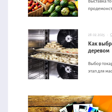
Выставка т
продемонстр
28.02.2025 ·
Как выбр
деревом
Выбор тока
этап для ма