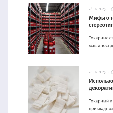
28.02.2025 ·
Мифы о т
стереоти
Токарные с
машиностро
28.02.2025 ·
Использо
декорати
Токарный и
прикладном 