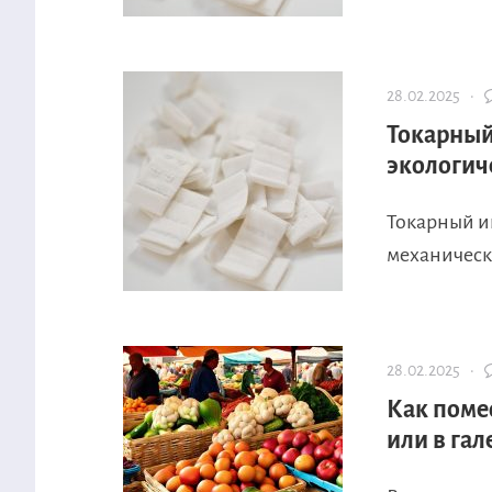
28.02.2025 ·
Токарный
экологич
Токарный и
механическо
28.02.2025 ·
Как поме
или в гал