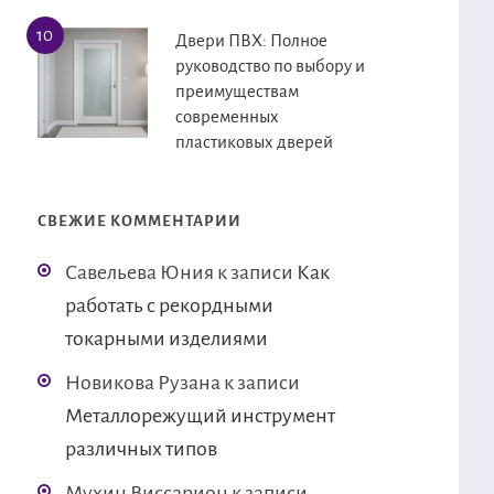
Двери ПВХ: Полное
руководство по выбору и
преимуществам
современных
пластиковых дверей
СВЕЖИЕ КОММЕНТАРИИ
Савельева Юния
к записи
Как
работать с рекордными
токарными изделиями
Новикова Рузана
к записи
Металлорежущий инструмент
различных типов
Мухин Виссарион
к записи