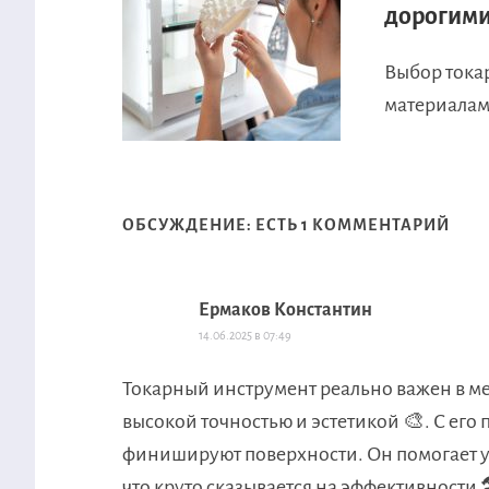
дорогими
Выбор тока
материалами
ОБСУЖДЕНИЕ: ЕСТЬ 1 КОММЕНТАРИЙ
Ермаков Константин
14.06.2025 в 07:49
Токарный инструмент реально важен в ме
высокой точностью и эстетикой 🎨. С е
финишируют поверхности. Он помогает у
что круто сказывается на эффективности 