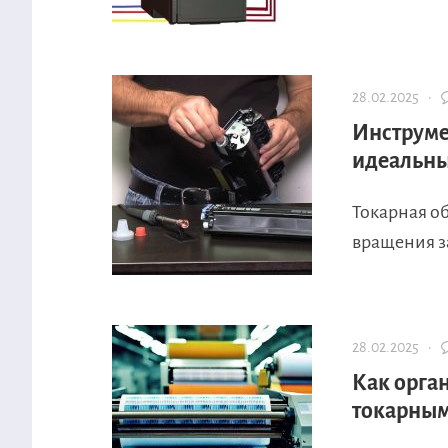
28.02.2025 ·
Инструме
идеальны
Токарная о
вращения за
28.02.2025 ·
Как орга
токарным