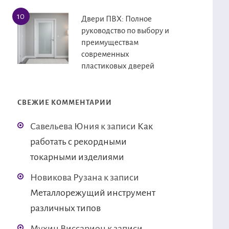
Двери ПВХ: Полное
руководство по выбору и
преимуществам
современных
пластиковых дверей
СВЕЖИЕ КОММЕНТАРИИ
Савельева Юния
к записи
Как
работать с рекордными
токарными изделиями
Новикова Рузана
к записи
Металлорежущий инструмент
различных типов
Мухин Виссарион
к записи