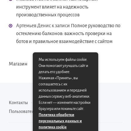
инструмент влияет на надежность
производственных процессов
Артемьев Денис
к записи
Полное руководство по
остеклению балконов: важность проверки на
ботов и правильное взаимодействие с сайтом
Мы используем файлы cookie.
Магазин
Они помогают улучшать сайт и
делать его удобнее.
Нажимая «Принять», вы
соглашаетесь с их
использованием и передачей
данных сервису веб-аналитики.
Контакты
Карта сайта
Если нет — измените настройки
браузера или покиньте сайт.
Пользовательское соглашение
Политика обработки
персональных данных и
политика cookie