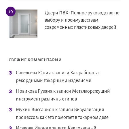
Двери ПВХ: Полное руководство по
выбору и преимуществам
современных пластиковых дверей
СВЕЖИЕ КОММЕНТАРИИ
Савельева Юния
к записи
Как работать с
рекордными токарными изделиями
Новикова Рузана
к записи
Металлорежущий
инструмент различных типов
Мухин Виссарион
к записи
Визуализация
процессов: как это помогает в токарном деле
Исакова Ивона
к записи
Как токарный