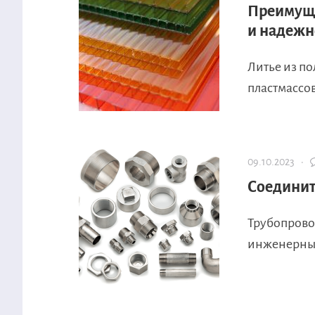
Преимуще
и надежн
Литье из п
пластмассо
09.10.2023 ·
Соединит
Трубопрово
инженерных