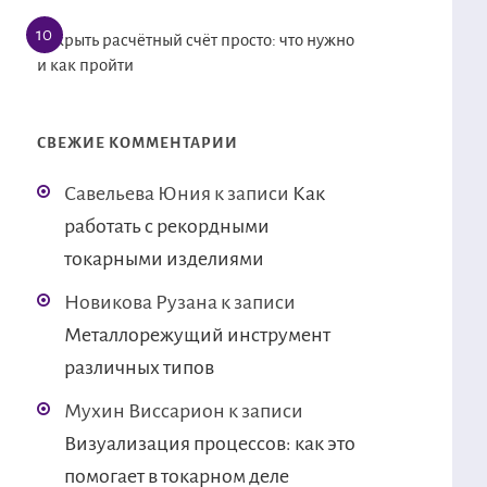
Открыть расчётный счёт просто: что нужно
и как пройти
СВЕЖИЕ КОММЕНТАРИИ
Савельева Юния
к записи
Как
работать с рекордными
токарными изделиями
Новикова Рузана
к записи
Металлорежущий инструмент
различных типов
Мухин Виссарион
к записи
Визуализация процессов: как это
помогает в токарном деле