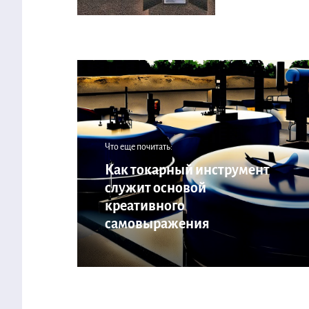
Что еще почитать:
Как токарный инструмент
служит основой
креативного
самовыражения