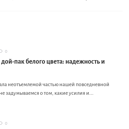
0
 дой-пак белого цвета: надежность и
тала неотъемлемой частью нашей повседневной
е задумываемся о том, какие усилия и...
0