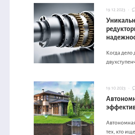
19.12.2023 ·
Уникальн
редуктор
надежно
Когда дело
двухступенч
19.10.2023 ·
Автономн
эффектив
Автономная
тех, кто ищ