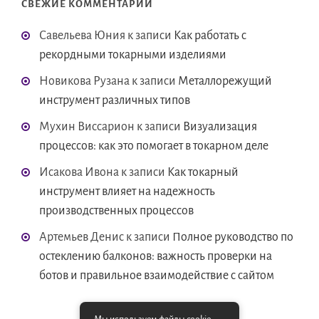
СВЕЖИЕ КОММЕНТАРИИ
Савельева Юния
к записи
Как работать с
рекордными токарными изделиями
Новикова Рузана
к записи
Металлорежущий
инструмент различных типов
Мухин Виссарион
к записи
Визуализация
процессов: как это помогает в токарном деле
Исакова Ивона
к записи
Как токарный
инструмент влияет на надежность
производственных процессов
Артемьев Денис
к записи
Полное руководство по
остеклению балконов: важность проверки на
ботов и правильное взаимодействие с сайтом