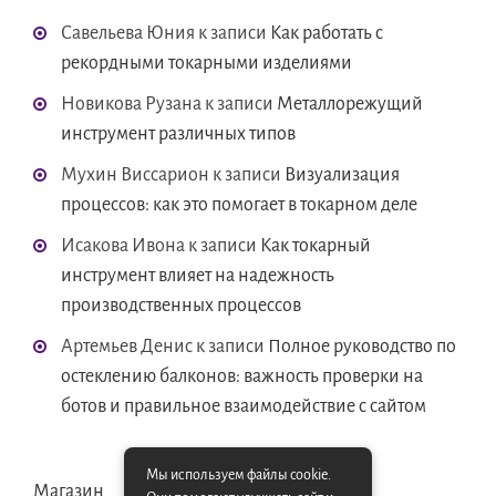
Савельева Юния
к записи
Как работать с
рекордными токарными изделиями
Новикова Рузана
к записи
Металлорежущий
инструмент различных типов
Мухин Виссарион
к записи
Визуализация
процессов: как это помогает в токарном деле
Исакова Ивона
к записи
Как токарный
инструмент влияет на надежность
производственных процессов
Артемьев Денис
к записи
Полное руководство по
остеклению балконов: важность проверки на
ботов и правильное взаимодействие с сайтом
Мы используем файлы cookie.
Магазин