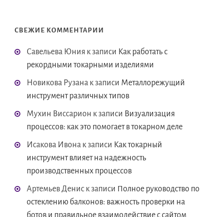
СВЕЖИЕ КОММЕНТАРИИ
Савельева Юния
к записи
Как работать с
рекордными токарными изделиями
Новикова Рузана
к записи
Металлорежущий
инструмент различных типов
Мухин Виссарион
к записи
Визуализация
процессов: как это помогает в токарном деле
Исакова Ивона
к записи
Как токарный
инструмент влияет на надежность
производственных процессов
Артемьев Денис
к записи
Полное руководство по
остеклению балконов: важность проверки на
ботов и правильное взаимодействие с сайтом