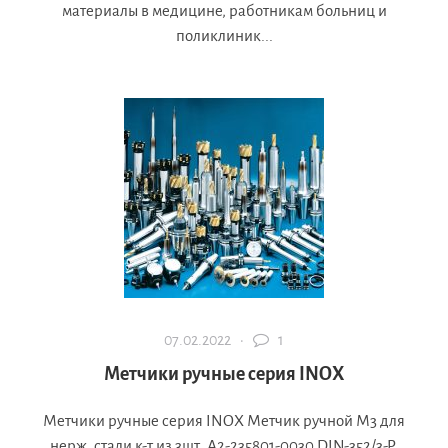
материалы в медицине, работникам больниц и
поликлиник...
07.02.2022 ·
1
Метчики ручные серия INOX
Метчики ручные серия INOX Метчик ручной М3 для
нерж. стали к-т из 3шт. А2-235801-0030 DIN-352/3-P