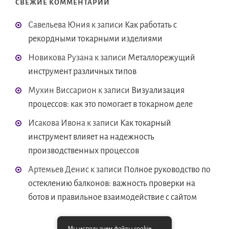
СВЕЖИЕ КОММЕНТАРИИ
Савельева Юния
к записи
Как работать с
рекордными токарными изделиями
Новикова Рузана
к записи
Металлорежущий
инструмент различных типов
Мухин Виссарион
к записи
Визуализация
процессов: как это помогает в токарном деле
Исакова Ивона
к записи
Как токарный
инструмент влияет на надежность
производственных процессов
Артемьев Денис
к записи
Полное руководство по
остеклению балконов: важность проверки на
ботов и правильное взаимодействие с сайтом