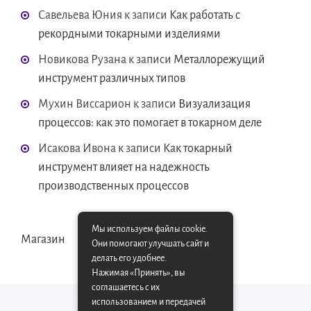
Савельева Юния
к записи
Как работать с
рекордными токарными изделиями
Новикова Рузана
к записи
Металлорежущий
инструмент различных типов
Мухин Виссарион
к записи
Визуализация
процессов: как это помогает в токарном деле
Исакова Ивона
к записи
Как токарный
инструмент влияет на надежность
производственных процессов
Мы используем файлы cookie.
Магазин
Они помогают улучшать сайт и
делать его удобнее.
Нажимая «Принять», вы
соглашаетесь с их
использованием и передачей