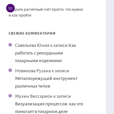
Открыть расчётный счёт просто: что нужно
и как пройти
СВЕЖИЕ КОММЕНТАРИИ
Савельева Юния
к записи
Как
работать с рекордными
токарными изделиями
Новикова Рузана
к записи
Металлорежущий инструмент
различных типов
Мухин Виссарион
к записи
Визуализация процессов: как это
помогает в токарном деле