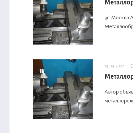
Металло
3г. Москва 
Металлообр
13.04.2022 ·
Металло
Автор объя
металлореж