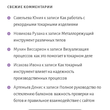
СВЕЖИЕ КОММЕНТАРИИ
Савельева Юния
к записи
Как работать с
рекордными токарными изделиями
Новикова Рузана
к записи
Металлорежущий
инструмент различных типов
Мухин Виссарион
к записи
Визуализация
процессов: как это помогает в токарном деле
Исакова Ивона
к записи
Как токарный
инструмент влияет на надежность
производственных процессов
Артемьев Денис
к записи
Полное руководство по
остеклению балконов: важность проверки на
ботов и правильное взаимодействие с сайтом