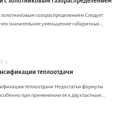
и с золотниковым газораспределением
с золотниковым газораспределением Следует
 что значительное уменьшение габаритных...
2
енсификации теплоотдачи
сификации теплоотдачи Недостатки формулы
особенно при применении ее к двухтактным...