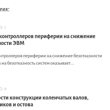
ОРИЯ"
1
контроллеров периферии на снижение
ности ЭВМ
нтроллеров периферии на снижение безотказности
а безотказность систем оказывает...
0
сти конструкции коленчатых валов,
ков и остова