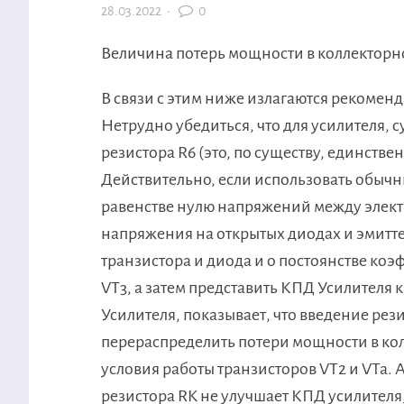
28.03.2022
·
0
Величина потерь мощности в коллекторн
В связи с этим ниже излагаются рекоме
Нетрудно убедиться, что для усилителя,
резистора R6 (это, по существу, единств
Действительно, если использовать обыч
равенстве нулю напряжений между элект
напряжения на открытых диодах и эмитте
транзистора и диода и о постоянстве коэ
VT3, а затем представить КПД Усилителя
Усилителя, показывает, что введение рез
перераспределить потери мощности в кол
условия работы транзисторов VT2 и VTa. 
резистора RK не улучшает КПД усилителя