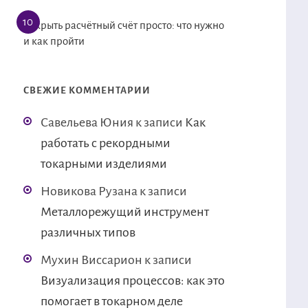
Открыть расчётный счёт просто: что нужно
и как пройти
СВЕЖИЕ КОММЕНТАРИИ
Савельева Юния
к записи
Как
работать с рекордными
токарными изделиями
Новикова Рузана
к записи
Металлорежущий инструмент
различных типов
Мухин Виссарион
к записи
Визуализация процессов: как это
помогает в токарном деле