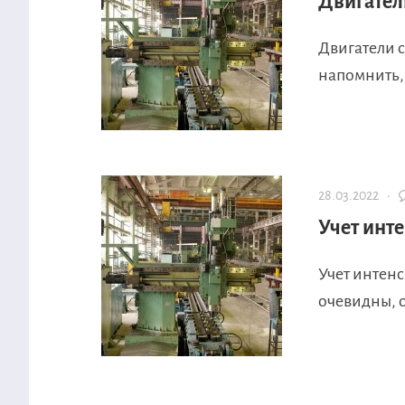
Двигател
Двигатели 
напомнить,
28.03.2022 ·
Учет инт
Учет интен
очевидны, 