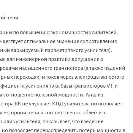
ой цепи
ндации по повышению экономичности усилителей.
 существует оптимальное значение сопротивления
енный варьируемый параметр такого усилителя).
ные для инженерной практики допущения о
родами насыщенного транзистора (а также падений
рных переходах) и токов через электроды запертого
ффициента усиления тока базы транзисторов VT, и
 как отношение полезной мощности. Анализ
истора RK не улучшает КПД усилителя, но позволяет
лекторной цепи и соответственно облегчить
Анализ усилителя, показывает, что введение
, но позволяет перераспределить потери мощности в