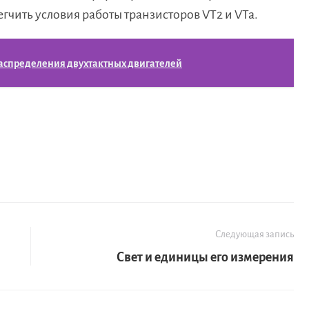
гчить условия работы транзисторов VT2 и VTa.
аспределения двухтактных двигателей
Следующая запись
Свет и единицы его измерения