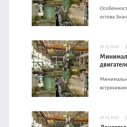
Особенност
остова Зна
28.03.2022 ·
Минималь
двигател
Минимальны
встряхивающ
28.03.2022 ·