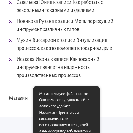
Савельева Юния
к записи
Как работать с
рекордными токарными изделиями
Новикова Рузана
к записи
Металлорежущий
инструмент различных типов
Мухин Виссарион
к записи
Визуализация
процессов: как это помогает в токарном деле
Исакова Ивона
к записи
Как токарный
инструмент влияет на надежность
производственных процессов
Мы используем файлы cookie.
Магазин
Они помогают улучшать сайт и
делать его удобнее.
Нажимая «Принять», вы
соглашаетесь с их
использованием и передачей
данных сервису веб-аналитики.