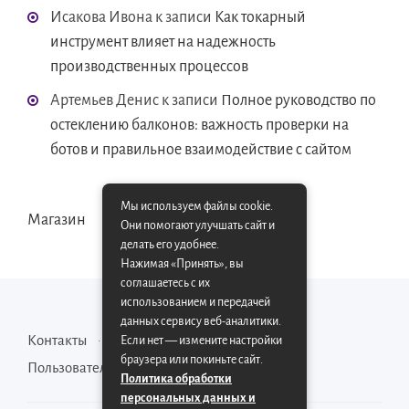
Исакова Ивона
к записи
Как токарный
инструмент влияет на надежность
производственных процессов
Артемьев Денис
к записи
Полное руководство по
остеклению балконов: важность проверки на
ботов и правильное взаимодействие с сайтом
Мы используем файлы cookie.
Магазин
Они помогают улучшать сайт и
делать его удобнее.
Нажимая «Принять», вы
соглашаетесь с их
использованием и передачей
данных сервису веб-аналитики.
Контакты
Карта сайта
Если нет — измените настройки
браузера или покиньте сайт.
Пользовательское соглашение
Политика обработки
персональных данных и