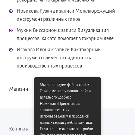
рекордными токарными изделиями
Новикова Рузана
к записи
Металлорежущий
инструмент различных типов
Мухин Виссарион
к записи
Визуализация
процессов: как это помогает в токарном деле
Исакова Ивона
к записи
Как токарный
инструмент влияет на надежность
производственных процессов
Мы используем файлы cookie.
Магазин
Они помогают улучшать сайт и
делать его удобнее.
Нажимая «Принять», вы
соглашаетесь с их
использованием и передачей
данных сервису веб-аналитики.
Контакты
Карта сайта
Если нет — измените настройки