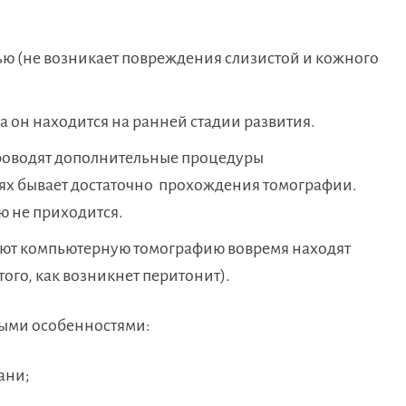
ю (не возникает повреждения слизистой и кожного
 он находится на ранней стадии развития.
роводят дополнительные процедуры
аях бывает достаточно прохождения томографии.
ю не приходится.
ают компьютерную томографию вовремя находят
ого, как возникнет перитонит).
ыми особенностями:
ани;