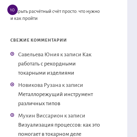
Открыть расчётный счёт просто: что нужно
и как пройти
СВЕЖИЕ КОММЕНТАРИИ
Савельева Юния
к записи
Как
работать с рекордными
токарными изделиями
Новикова Рузана
к записи
Металлорежущий инструмент
различных типов
Мухин Виссарион
к записи
Визуализация процессов: как это
помогает в токарном деле