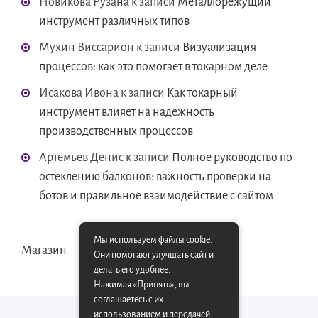
Новикова Рузана
к записи
Металлорежущий
инструмент различных типов
Мухин Виссарион
к записи
Визуализация
процессов: как это помогает в токарном деле
Исакова Ивона
к записи
Как токарный
инструмент влияет на надежность
производственных процессов
Артемьев Денис
к записи
Полное руководство по
остеклению балконов: важность проверки на
ботов и правильное взаимодействие с сайтом
Мы используем файлы cookie.
Магазин
Они помогают улучшать сайт и
делать его удобнее.
Нажимая «Принять», вы
соглашаетесь с их
использованием и передачей