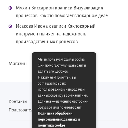
Мухин Виссарион
к записи
Визуализация
процессов: как это помогает в токарном деле
Исакова Ивона
к записи
Как токарный
инструмент влияет на надежность
производственных процессов
Мы используем файлы cookie.
Магазин
Они помогают улучшать сайт и
делать его удобнее.
Нажимая «Принять», вы
соглашаетесь с их
использованием и передачей
данных сервису веб-аналитики.
Контакты
Карта сайта
Если нет — измените настройки
браузера или покиньте сайт.
Пользовательское соглашение
Политика обработки
персональных данных и
политика cookie